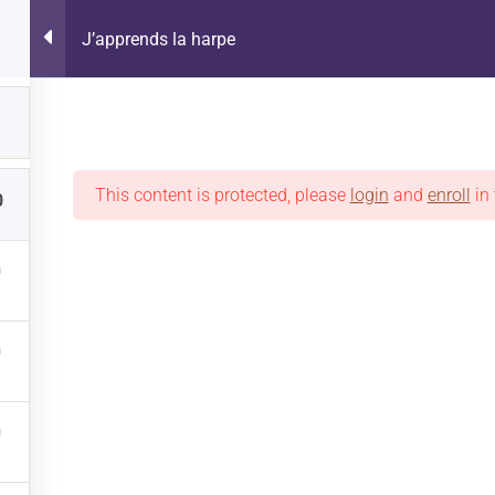
J’apprends la harpe
NTE
This content is protected, please
login
and
enroll
in 
0
 LIGNE
OÙ ACHETER
ON EN PARLE
PROMOTIONS