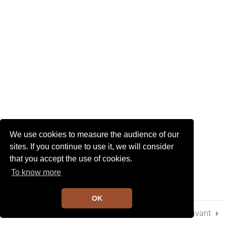
I
G
A
2
T
Chapitre 15
I
O
N
74. Chapitre 15 page 43
Gribouille prend le train
4 Minutes
75. Chapitre 15 page 43 N°1 et
2
We use cookies to measure the audience of our
2 Minutes
sites. If you continue to use it, we will consider
that you accept the use of cookies.
4
Chapitre 16
To know more
OK
10
Chapitre 17
Préc.
Suivant