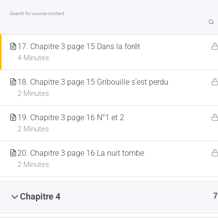
4
Chapitre 3
17. Chapitre 3 page 15 Dans la forêt
MENTIONS LÉGALES
CONDITIONS GÉNÉRALES DE VE
4 Minutes
18. Chapitre 3 page 15 Gribouille s’est perdu
2 Minutes
ACCUEIL
LA HARPE
FORMATIONS EN
19. Chapitre 3 page 16 N°1 et 2
2 Minutes
20. Chapitre 3 page 16 La nuit tombe
2 Minutes
7
Chapitre 4