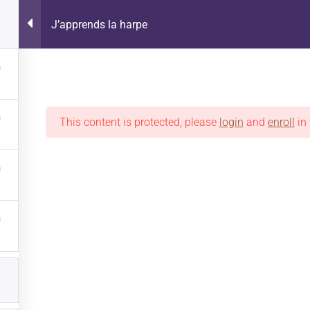
J’apprends la harpe
NTE
This content is protected, please
login
and
enroll
in 
 LIGNE
OÙ ACHETER
ON EN PARLE
PROMOTIONS