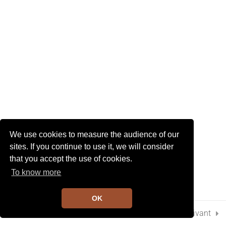
I
G
6
Chapitre 12
A
T
I
O
2
Chapitre 13
N
2
Chapitre 14
2
Chapitre 15
We use cookies to measure the audience of our
sites. If you continue to use it, we will consider
that you accept the use of cookies.
4
Chapitre 16
To know more
OK
10
Chapitre 17
Préc.
Suivant