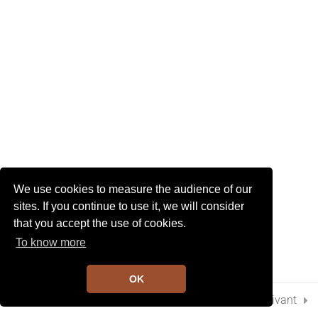
I
G
A
5
Chapitre 5
T
I
O
N
1
Chapitre 6
10
Chapitre 7
We use cookies to measure the audience of our
3
Chapitre 8
sites. If you continue to use it, we will consider
that you accept the use of cookies.
To know more
2
Chapitre 9
OK
Préc.
Suivant
8
Chapitre 10