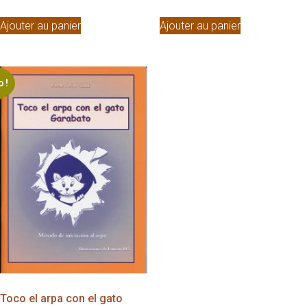
prix
prix
prix
prix
initial
actuel
initial
actuel
Ajouter au panier
Ajouter au panier
était :
est :
était :
est :
23,00€.
21,00€.
23,00€.
21,00€.
 !
Toco el arpa con el gato