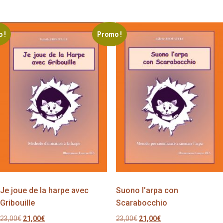
23,00€.
21,00€.
était :
est :
39,00€.
33,00€.
 !
Promo !
Je joue de la harpe avec
Suono l’arpa con
Gribouille
Scarabocchio
Le
Le
Le
Le
23,00
€
21,00
€
23,00
€
21,00
€