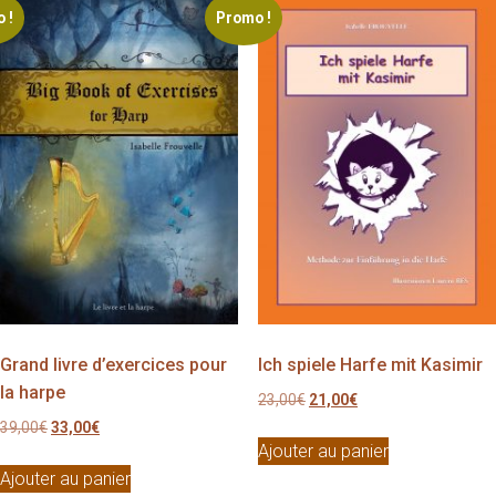
 !
Promo !
Grand livre d’exercices pour
Ich spiele Harfe mit Kasimir
la harpe
Le
Le
23,00
€
21,00
€
prix
prix
Le
Le
39,00
€
33,00
€
initial
actuel
Ajouter au panier
prix
prix
était :
est :
initial
actuel
Ajouter au panier