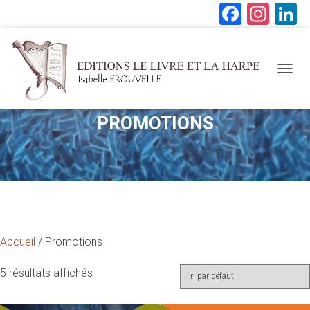
F
In
a
st
n
ce
a
b
gr
d
OUVRI
LA
o
a
NAVIG
ok
m
PROMOTIONS
Accueil
/ Promotions
5 résultats affichés