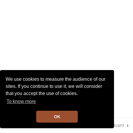
I
G
6. Chapitre 1 page 10 Pouce
A
3 Minutes
T
I
O
N
10
Chapitre 2
4
Chapitre 3
We use cookies to measure the audience of our
7
Chapitre 4
sites. If you continue to use it, we will consider
that you accept the use of cookies.
To know more
5
Chapitre 5
OK
Préc.
Suivant
1
Chapitre 6