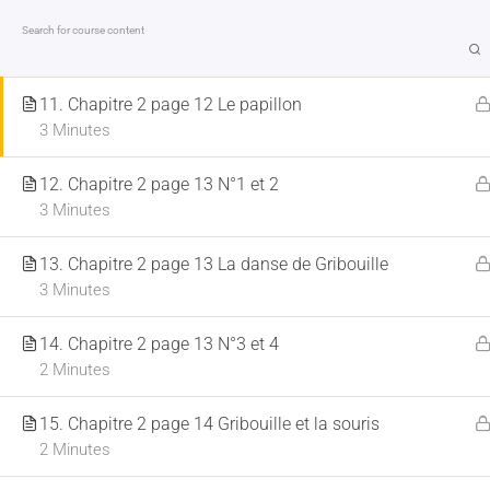
10. Chapitre 2 page 12 N°1 et 2
2 Minutes
11. Chapitre 2 page 12 Le papillon
MENTIONS LÉGALES
CONDITIONS GÉNÉRALES DE VE
3 Minutes
12. Chapitre 2 page 13 N°1 et 2
3 Minutes
ACCUEIL
LA HARPE
FORMATIONS EN
13. Chapitre 2 page 13 La danse de Gribouille
3 Minutes
14. Chapitre 2 page 13 N°3 et 4
2 Minutes
15. Chapitre 2 page 14 Gribouille et la souris
2 Minutes