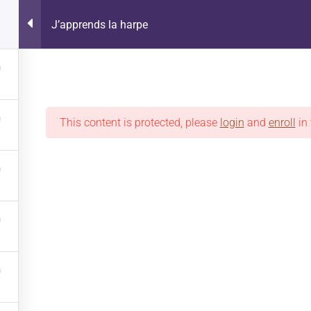
J’apprends la harpe
NTE
This content is protected, please
login
and
enroll
in 
 LIGNE
OÙ ACHETER
ON EN PARLE
PROMOTIONS