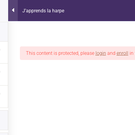
0
J’apprends la harpe
NTE
This content is protected, please
login
and
enroll
in 
 LIGNE
OÙ ACHETER
ON EN PARLE
PROMOTIONS