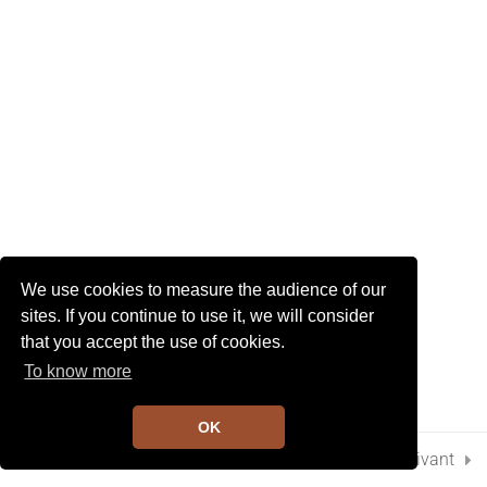
I
G
A
2
T
Chapitre 15
I
O
N
74. Chapitre 15 page 43
Gribouille prend le train
4 Minutes
75. Chapitre 15 page 43 N°1 et
2
We use cookies to measure the audience of our
2 Minutes
sites. If you continue to use it, we will consider
that you accept the use of cookies.
4
Chapitre 16
To know more
OK
10
Chapitre 17
Préc.
Suivant