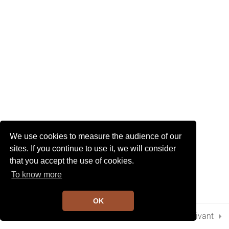
I
Gribouille à vélo
G
2 Minutes
A
T
I
1
Chapitre 6
O
N
10
Chapitre 7
3
Chapitre 8
We use cookies to measure the audience of our
sites. If you continue to use it, we will consider
that you accept the use of cookies.
2
Chapitre 9
To know more
OK
8
Chapitre 10
Préc.
Suivant