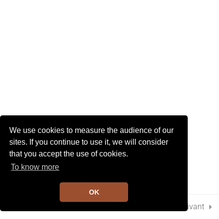
I
G
3
Chapitre 8
A
T
I
2
Chapitre 9
O
N
8
Chapitre 10
7
Chapitre 11
We use cookies to measure the audience of our
sites. If you continue to use it, we will consider
that you accept the use of cookies.
6
Chapitre 12
To know more
OK
2
Chapitre 13
Préc.
Suivant