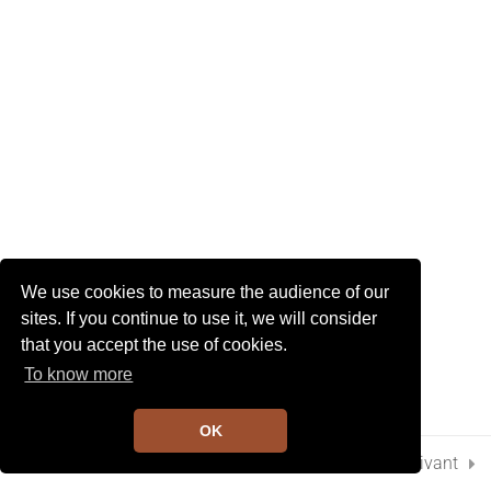
I
G
A
2
Chapitre 9
T
I
O
N
8
Chapitre 10
7
Chapitre 11
We use cookies to measure the audience of our
6
Chapitre 12
sites. If you continue to use it, we will consider
that you accept the use of cookies.
To know more
2
Chapitre 13
OK
Préc.
Suivant
2
Chapitre 14