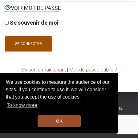
I
VOIR MOT DE PASSE
G
A
T
Se souvenir de moi
I
O
N
S’inscrire maintenant
|
Mot de passe oublié ?
We use cookies to measure the audience of our
sites. If you continue to use it, we will consider
that you accept the use of cookies.
To know more
MENTIONS LÉGALES
CONDITIONS GÉNÉRALES DE VENTE
OK
Hestia | Développé par
ThemeIsle