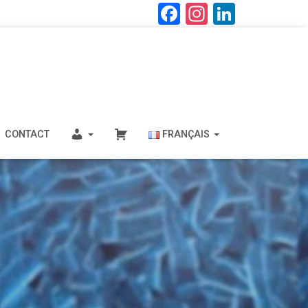
F
In
Li
a
st
nk
ce
a
e
b
gr
dI
o
a
n
ok
m
CONTACT
FRANÇAIS