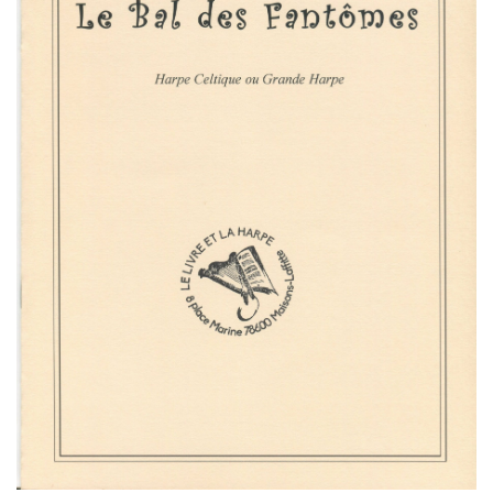
I
G
A
T
I
O
N