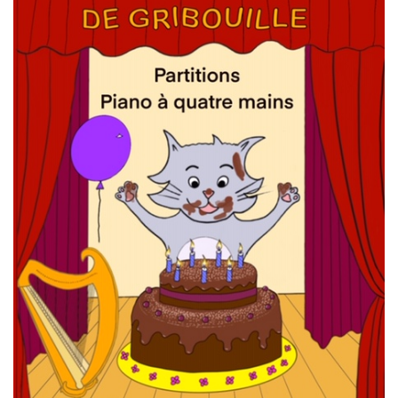
I
G
A
T
I
O
N