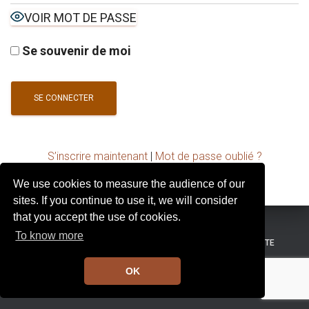
I
VOIR MOT DE PASSE
G
A
T
Se souvenir de moi
I
O
N
S’inscrire maintenant
|
Mot de passe oublié ?
We use cookies to measure the audience of our
sites. If you continue to use it, we will consider
that you accept the use of cookies.
To know more
MENTIONS LÉGALES
CONDITIONS GÉNÉRALES DE VENTE
OK
Hestia | Développé par
ThemeIsle