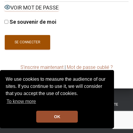
I
VOIR MOT DE PASSE
G
A
T
Se souvenir de moi
I
O
N
S’inscrire maintenant
|
Mot de passe oublié ?
We use cookies to measure the audience of our
sites. If you continue to use it, we will consider
that you accept the use of cookies.
To know more
MENTIONS LÉGALES
CONDITIONS GÉNÉRALES DE VENTE
OK
Hestia | Développé par
ThemeIsle