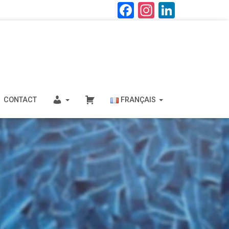
F
In
Li
a
st
nk
ce
a
e
b
gr
dI
o
a
n
ok
m
CONTACT
FRANÇAIS