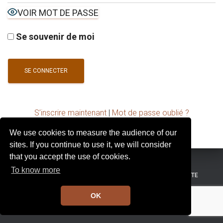
I
VOIR MOT DE PASSE
G
A
T
Se souvenir de moi
I
O
N
S’inscrire maintenant
|
Mot de passe oublié ?
We use cookies to measure the audience of our
sites. If you continue to use it, we will consider
that you accept the use of cookies.
To know more
MENTIONS LÉGALES
CONDITIONS GÉNÉRALES DE VENTE
OK
Hestia | Développé par
ThemeIsle