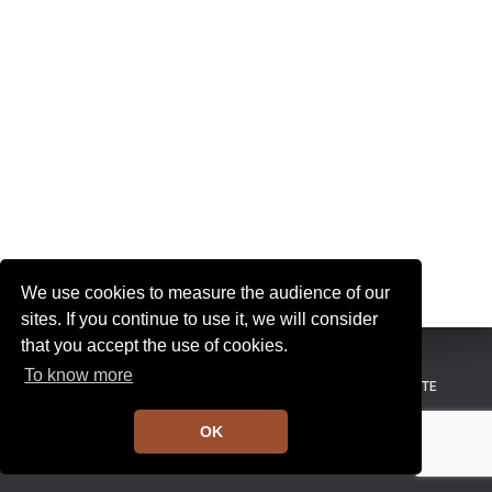
We use cookies to measure the audience of our
sites. If you continue to use it, we will consider
that you accept the use of cookies.
To know more
MENTIONS LÉGALES
CONDITIONS GÉNÉRALES DE VENTE
OK
Hestia | Développé par
ThemeIsle